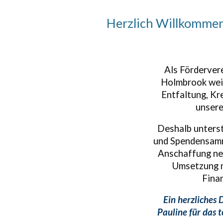
Herzlich Willkommen 
Als Fördervere
Holmbrook weit
Entfaltung, Kre
unsere
Deshalb
unterst
und Spendensamm
Anschaffung neu
Umsetzung n
Fina
Ein herzliches 
Pauline für das 