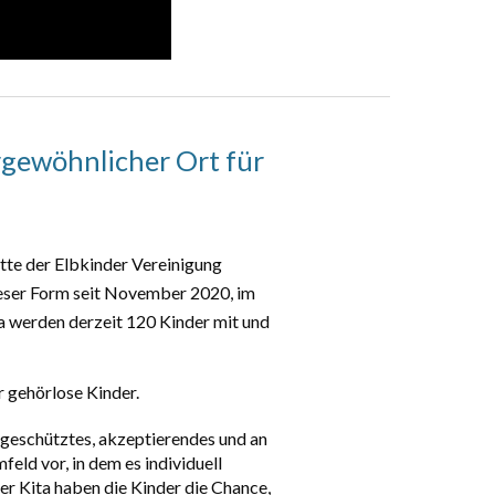
rgewöhnlicher Ort für
tte der Elbkinder Vereinigung
ser Form seit November 2020, im
a werden derzeit
120
Kinder mit und
 gehörlose Kinder.
geschütztes
,
akzeptierendes und an
mfeld
vor, in dem es individuell
er Kita haben die Kinder die Chance,